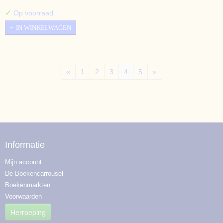
✓
Op voorraad
IN WINKELWAGEN
«
1
2
3
4
5
»
Informatie
Mijn account
De Boekencarrousel
Boekenmarkten
Voorwaarden
Herroeping