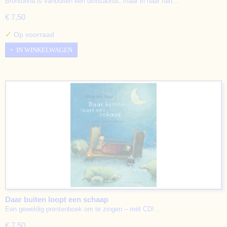
Brontorina is vanbuiten een dinosaurus, maar in haar hart…
€ 7,50
✓
Op voorraad
IN WINKELWAGEN
Daar buiten loopt een schaap
Een geweldig prentenboek om te zingen – mét CD!…
€ 7,50