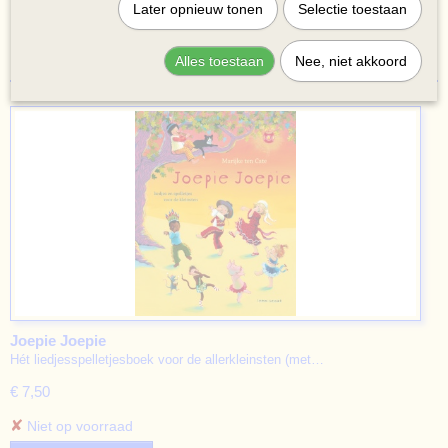
Later opnieuw tonen
Selectie toestaan
«
1
2
3
4
5
»
Alles toestaan
Nee, niet akkoord
Joepie Joepie
Hét liedjesspelletjesboek voor de allerkleinsten (met…
€ 7,50
✘
Niet op voorraad