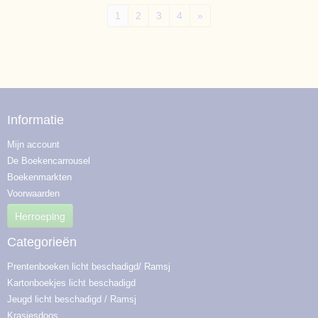
1
2
3
4
»
Informatie
Mijn account
De Boekencarrousel
Boekenmarkten
Voorwaarden
Herroeping
Categorieën
Prentenboeken licht beschadigd/ Ramsj
Kartonboekjes licht beschadigd
Jeugd licht beschadigd / Ramsj
Krasjesdoos