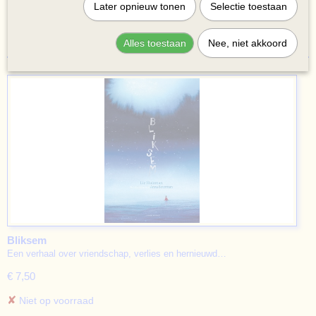
Later opnieuw tonen
Selectie toestaan
1
2
3
4
»
Alles toestaan
Nee, niet akkoord
Bliksem
Een verhaal over vriendschap, verlies en hernieuwd…
€ 7,50
✘
Niet op voorraad