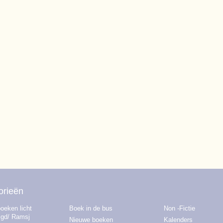
orieën
oeken licht
Boek in de bus
Non -Fictie
igd/ Ramsj
Nieuwe boeken
Kalenders