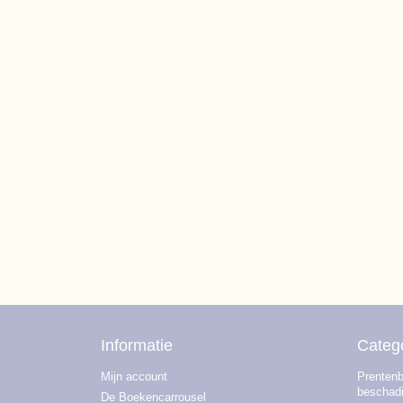
Informatie
Categ
Mijn account
Prentenb
beschad
De Boekencarrousel