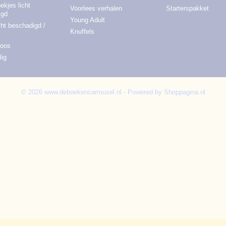
ekjes licht
Voorlees verhalen
Starterspakket
igd
Young Adult
cht beschadigd /
Knuffels
doos
lig
© 2026 www.deboekencarrousel.nl - Powered by Shoppagina.nl