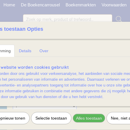
Home
De Boekencarrousel
Boekenmarkten
Voorwaarden
s toestaan Opties
TONBOEKJES LICHT BESCHADIGD
JEUGD LICHT BESCHADIGD / RAMSJ
>
Meesterlijk!
mming
Details
Over
Meesterlijk!
 website worden cookies gebruikt
rden door ons gebruikt voor verkeersanalyse, het aanbieden van sociale med
€ 7,50
n het personaliseren van informatie en advertenties. Daarnaast verlenen we o
(inclusief btw 9%)
vertentie- en analysepartners toegang tot informatie over hoe u onze site gebru
✓
Op voorraad
e informatie gebruiken in combinatie met andere gegevens die zij mogelijk 
door uw gebruik van hun diensten of die u hen hebt verstrekt.
Aantal
opnieuw tonen
Selectie toestaan
Alles toestaan
Nee, niet 
IN WINKELWAGEN