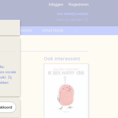
Inloggen
Registreren
UW WINKELWAGEN
Geen producten
(0)
KRASJESDOOS
ENGELSTALIG
+
Ook interessant
ia-
nze sociale
ikt. Zij
hebben
akkoord