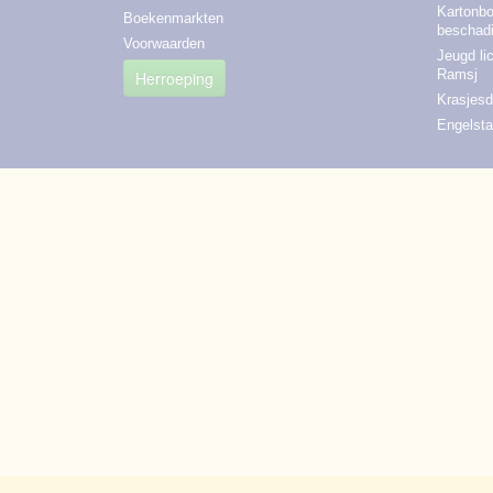
Kartonbo
Boekenmarkten
beschad
Voorwaarden
Jeugd li
Ramsj
Herroeping
Krasjes
Engelsta