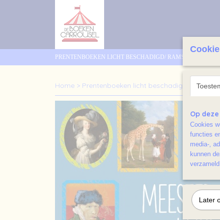
Cookie
PRENTENBOEKEN LICHT BESCHADIGD/ RAMSJ
KAR
Home
>
Prentenboeken licht beschadigd/ Ramsj
Toeste
Op deze
Cookies wo
functies e
media-, ad
kunnen dez
verzameld 
Later 