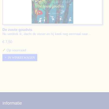
De zoute goudvis
Nu verdrink ik, dacht de visser en hij keek nog eenmaal naar…
€ 7,50
✓
Op voorraad
IN WINKELWAGEN
Informatie