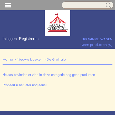
Inloggen
Registreren
UW WINKELWAGEN
Geen producten
(0)
Home
>
Nieuwe boeken
>
De Gruffalo
Helaas bevinden er zich in deze categorie nog geen producten.
Probeert u het later nog eens!