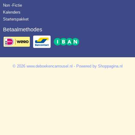
Non -Fictie
Kalenders
Starterspakket
Betaalmethodes
© 2026 www.deboekencarrousel.nl - Powered by Shoppagina.nl