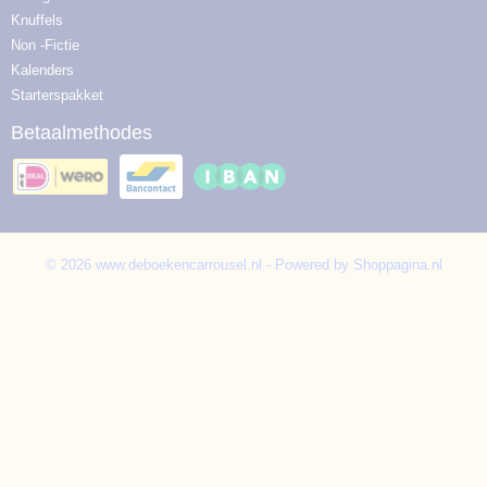
Knuffels
Non -Fictie
Kalenders
Starterspakket
Betaalmethodes
© 2026 www.deboekencarrousel.nl - Powered by Shoppagina.nl