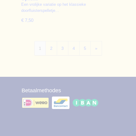
Een vrolijke variatie op het klassieke
doorfluisterspelletje…
€ 7,50
1
2
3
4
5
»
Betaalmethodes