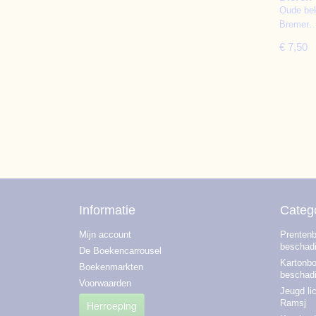
Oude bek
Bremer
€ 7,50
Informatie
Categ
Mijn account
Prentenb
beschad
De Boekencarrousel
Kartonbo
Boekenmarkten
beschad
Voorwaarden
Jeugd li
Ramsj
Herroeping