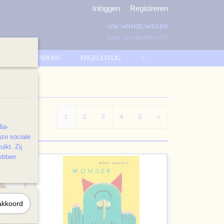
Inloggen
Registreren
UW WINKELWAGEN
Geen producten
(0)
KRASJESDOOS
ENGELSTALIG
+
1
2
3
4
5
»
ia-
nze sociale
ikt. Zij
hebben
akkoord