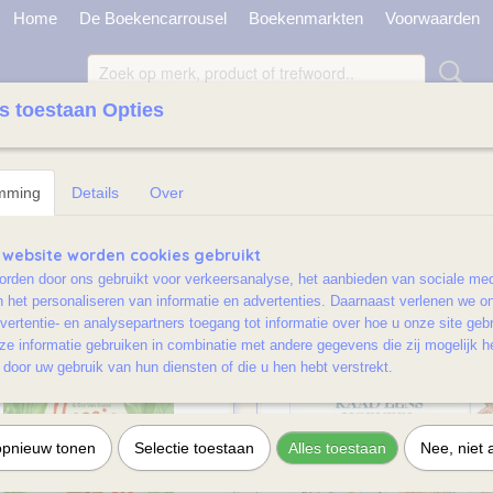
Home
De Boekencarrousel
Boekenmarkten
Voorwaarden
s toestaan Opties
TONBOEKJES LICHT BESCHADIGD
JEUGD LICHT BESCHADIGD / RAMSJ
mming
Details
Over
 website worden cookies gebruikt
 op:
rden door ons gebruikt voor verkeersanalyse, het aanbieden van sociale med
n het personaliseren van informatie en advertenties. Daarnaast verlenen we o
vertentie- en analysepartners toegang tot informatie over hoe u onze site gebru
e informatie gebruiken in combinatie met andere gegevens die zij mogelijk 
door uw gebruik van hun diensten of die u hen hebt verstrekt.
opnieuw tonen
Selectie toestaan
Alles toestaan
Nee, niet 