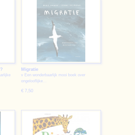
t?
Migratie
rlijke
v Een wonderbaarlijk mooi boek over
ongelooflijke…
€ 7,50