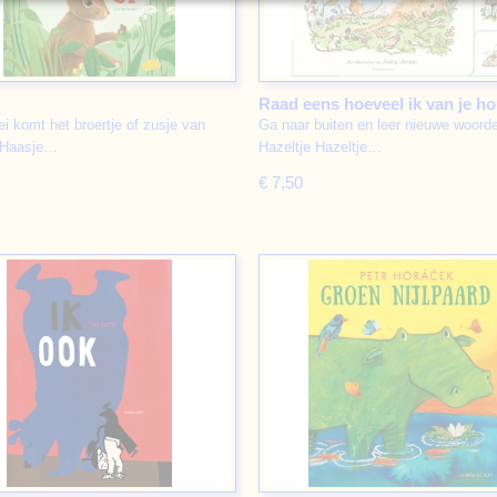
Raad eens hoeveel ik van je ho
ei komt het broertje of zusje van
Ga naar buiten en leer nieuwe woord
buitenwoorden
 Haasje…
Hazeltje Hazeltje…
€ 7,50