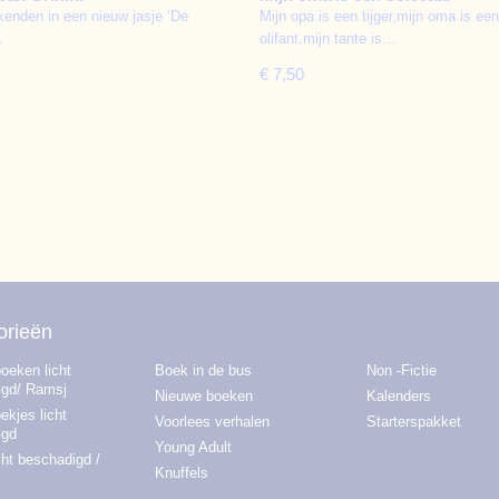
enden in een nieuw jasje ‘De
Mijn opa is een tijger,mijn oma is een
…
olifant,mijn tante is…
€ 7,50
orieën
oeken licht
Boek in de bus
Non -Fictie
igd/ Ramsj
Nieuwe boeken
Kalenders
ekjes licht
Voorlees verhalen
Starterspakket
igd
Young Adult
cht beschadigd /
Knuffels