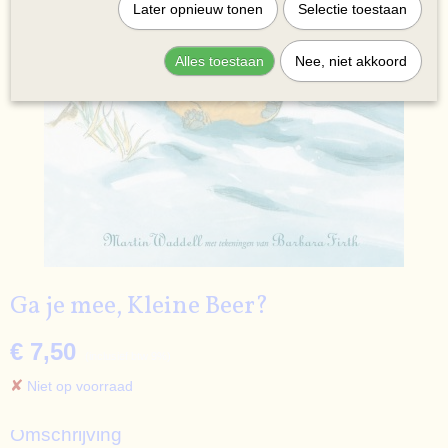
Later opnieuw tonen
Selectie toestaan
Alles toestaan
Nee, niet akkoord
Ga je mee, Kleine Beer?
€ 7,50
(inclusief btw 9%)
✘
Niet op voorraad
Omschrijving