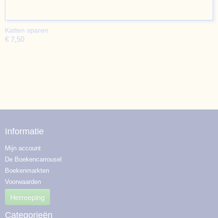
Katten sparen
€ 7,50
Informatie
Mijn account
De Boekencarrousel
Boekenmarkten
Voorwaarden
Herroeping
Categorieën