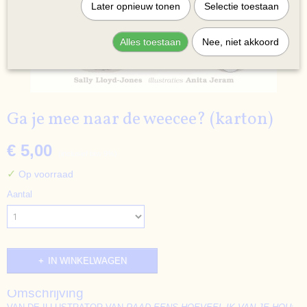
Later opnieuw tonen
Selectie toestaan
Alles toestaan
Nee, niet akkoord
Ga je mee naar de weecee? (karton)
€ 5,00
(inclusief btw 9%)
✓
Op voorraad
Aantal
IN WINKELWAGEN
Omschrijving