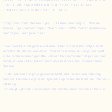
VAN DE ILLUSTRATOR VAN
RAAD EENS HOEVEEL IK VAN JE HOU
:
EEN STEVIG KARTONBOEKJE VOOR IEDEREEN DIE NOG
ZINDELIJK MOET WORDEN OF HET AL IS
Konijn moet nodig plassen.O jee! Er zit maar één ding op…Naar de
weecee! Zijn vriendjes roepen: ‘Wacht even, ho!Wij moeten allemaalook
naar de po!’ Gaan jullie mee?
In een vrolijke stoet gaan alle dieren uit het bos naar hun potjes. In de
lieftallige stijl die we kennen uit Raad eens hoeveel ik van je hou geeft
Anita Jeram iedereen gestalte: van een kangoeroe met het jong in haar
buidel, en een kikker, tot een dodo en een dinosaurus. Iedereen moet
plassen.
En als iedereen zijn potje gevonden heeft, mist er nog één belangrijk
persoon. Diegene zie je in het spiegeltje op de laatste bladzijde. Precies –
dat ben jij!
Een vrolijk kijkboek voor iedereen die zindelijk moet worden en het al is.