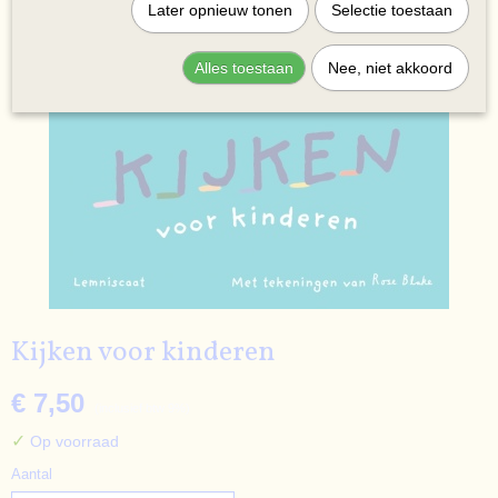
Later opnieuw tonen
Selectie toestaan
Alles toestaan
Nee, niet akkoord
Kijken voor kinderen
€ 7,50
(inclusief btw 9%)
✓
Op voorraad
Aantal